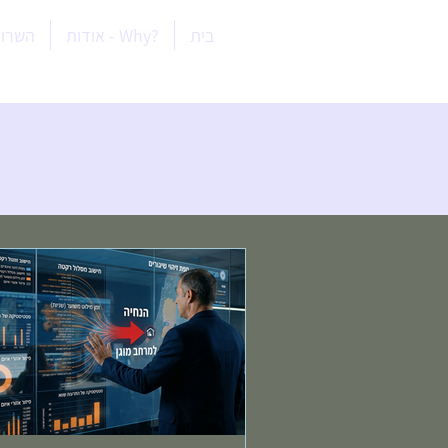
בית
?Why - אודות
השרות