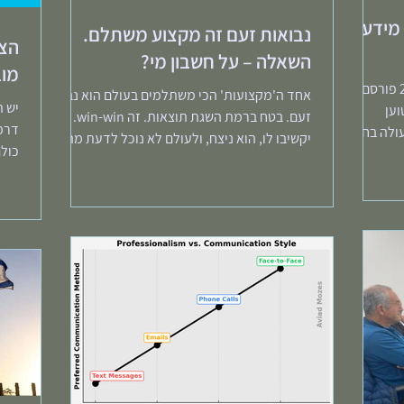
מידע
נבואות זעם זה מקצוע משתלם.
הצל
השאלה – על חשבון מי?
מוב
בעיתון "מקור ראשון" בתאריך 27.3.26 פורסם
אחד ה'מקצועות' הכי משתלמים בעולם הוא נביא
יש 
וען
זעם. בטח ברמת השגת תוצאות. זה win-win. אם
דרמה
לה בחיי
יקשיבו לו, הוא ניצח, ולעולם לא נוכל לדעת מה
כולם
מוקדם
בדיוק...
אף ע
ע הזה
תר עבור
שוק כבר
טענה הזו
 שלירי
התרעה?
ל של "שוק