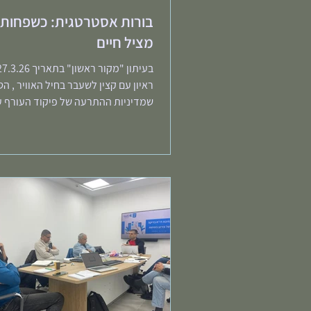
בורות אסטרטגית: כשפחות 
מציל חיים
ראיון עם קצין לשעבר בחיל האוויר , הט
שמדיניות ההתרעה של פיקוד העורף עו
אדם. עיקר טענתו: למערכת יש מידע 
ומדויק יותר על שיגורים, שחרור המיד
יאפשר לאנשים לקבל החלטות טובות יו
עצמם. מי שצריך יותר זמן, יהיה לו. וה
יפתח אפליקציות שינגישו את זה. יש ב
היגיון שרובינו חשים בו. איך יכול להיות
מלבנון ומאיראן יש לעיתים אותו זמן 
המסקנה של המרואיין היא מעבר למוד
חופשי" של הנגשת כל המידע