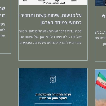
שנה
על פגיעוּת, שיחות קשות ותחקירים
זו 
י
כמנועי צמיחה בארגון
השנה
לאומ
למה עדיף לדבר ישירות? מנהלים שאני מלווה
, בג"צים,
עמוק
שולחים לי לא פעם צילומי מסך של שיחות עם
נים עוד
פרשנ
עובדים שלהם או מנהלים מעליהם , ומבקשים
ן
שאעזור להם לפתור...