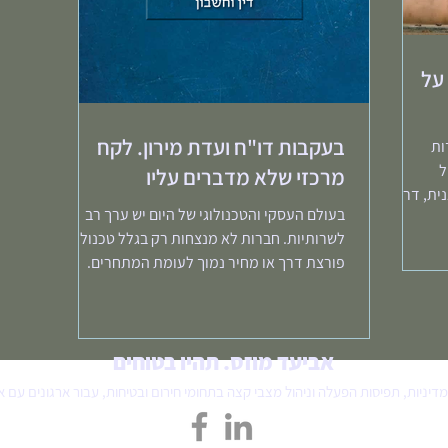
Expect the un - על
בעקבות דו"ח ועדת מירון. לקח
ות
ל
מרכזי שלא מדברים עליו
ית, דרך
בעולם העסקי והטכנולוגי של היום יש ערך רב
לשרותיות. חברות לא מנצחות רק בגלל טכנולוגיה
פורצת דרך או מחיר נמוך לעומת המתחרים.
שרות לקוחות...
אביעד מוזס. תהיו בטוחים
דיניות, תפיסות הפעלה וניהול מצבי קצה בתחומי חירום ובטיחות, עבור ארגונים עם אח