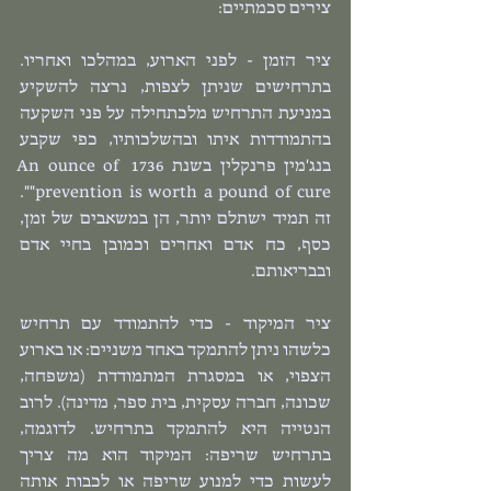
צירים סכמתיים:
ציר הזמן - לפני הארוע, במהלכו ואחריו. 
בתרחישים שניתן לצפות, נרצה להשקיע 
במניעת התרחיש מלכתחילה על פני השקעה 
בהתמודדות איתו ובהשלכותיו, כפי שקבע 
בנג'מין פרנקלין בשנת 1736 An ounce of 
prevention is worth a pound of cure"". 
זה תמיד ישתלם יותר, הן במשאבים של זמן, 
כסף, כח אדם ואחרים וכמובן בחיי אדם 
ובבריאותם.
ציר המיקוד - כדי להתמודד עם תרחיש 
כלשהו ניתן להתמקד באחד משניים: או בארוע 
הצפוי, או במסגרת המתמודדת (משפחה, 
שכונה, חברה עסקית, בית ספר, מדינה). לרוב 
הנטייה היא להתמקד בתרחיש. לדוגמה, 
בתרחיש שריפה: המיקוד הוא מה צריך 
לעשות כדי למנוע שריפה או לכבות אותה 