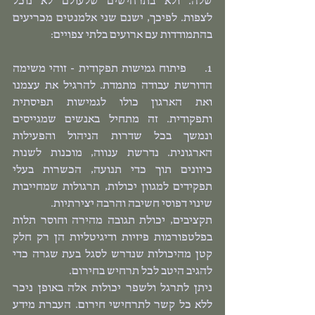
שלה. ולא בתרחישים שלעולם לא נוכל 
לצפות. לפיכך, ישנם שני אלמנטים מכריעים 
בהתמודדות עם ארועים בלתי צפויים:
1.     פיתוח גמישות תפקודית - זוהי משימה 
הדורשת עבודה מתמדת. להרגיל את עצמנו 
ואת הארגון כולו לגמישות תפיסתית 
ותפקודית. זה מתחיל באנשים שמגייסים 
ונמשך בכל שדרות הניהול והפעילות 
הארגונית. נדרשת ענווה, מוכנות לשנות 
כיוונים תוך כדי תנועה, הכשרות בעלי 
תפקידים למגוון יכולות, תרגולות שמחייבות 
שינוי דפוסי חשיבה והרבה יצירתיות.
תקציבים, יכולת תגובה מהירה וחוסר תלות 
בפלטפורמות פיזיות ודיגיטליות הן רק חלק 
קטן מהיכולות שנדרש לסגל בעת שגרה כדי 
להגיב היטב לכל תרחיש בחירום.
ניתן לתרגל ולשפר יכולות אלה באופן ניכר 
ללא כל קשר לתרחישי חירום. העברת מידע 