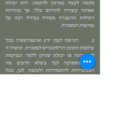
מקצה לקצה בארגון לדוגמה, היא יכולת 
שאינה קשורה לחירום כלל, אך מהירות 
ויעילות ההעברה מעידה במידה רבה על 
גמישות המסגרת.
2.     רכישת המון ידע ואינפורמציה בכל 
עולמות התוכן הרלוונטיים למסגרת. תושיה זו 
לא תכונה או יכולת שניתן ללמד. וגמישות 
אינה מספיקה לבד כשלא יודעים מה 
האפשרויות להתמודדות ולמענה. לכן, ככל 
שיש לנו יותר ידע על ארועי חירום, מה קורה 
בארגונים אחרים (דומים ושונים), תחקירי 
ארועים, ידע רגולוטורי, הכרות מעמיקה עם 
הסביבה הפיזית (גאוגרפית, "כוחות שכנים" 
וכו'), הדיגיטלית והמקצועית, כישורים 
ויכולות מיוחדות של בעלי תפקידים בצוות 
ועוד - כך בזמן אמת יהיו בידינו יותר מאגרים 
זמינים שמהם נוכל לשאוב את המענה הנכון 
ביותר בסיטואציה הספציפית שנקלענו אליה.