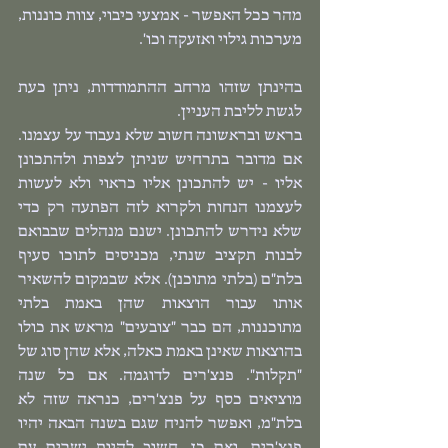
מהר ככל האפשר - אמצעי כיבוי, צוות כוננות, 
מערכות גילוי ואזעקה וכו'.
בהינתן שזהו מרחב ההתמודדות, ניתן כעת 
לגשת לליבת העניין.
בראש ובראשונה חשוב שלא נעבוד על עצמנו. 
אם מדובר בתרחיש שניתן לצפות ולהתכונן 
אליו - יש להתכונן אליו כראוי ולא לעשות 
לעצמנו הנחות ולקרוא לזה הפתעה רק כדי 
שלא נידרש להתכונן. ישנם מנהלים שבבואם 
לבנות תקציב שנתי, מכניסים לתוכו סעיף 
בלת"ם (בלתי מתוכנן). אלא שבמקום להשאיר 
אותו עבור הוצאות שהן באמת בלתי 
מתוכננות, הם כבר "צובעים" מראש את כולו 
בהוצאות שאינן באמת כאלה, אלא שהן סוג של 
"תקלות". פנצ'רים לדוגמה. אם כל שנה 
מוציאים כסף על פנצ'רים, כנראה שזה לא 
בלת"מ, ואפשר להניח שגם בשנה הבאה יהיו 
פנצ'רים. ואם כן, חשוב להיות ישרים עם 